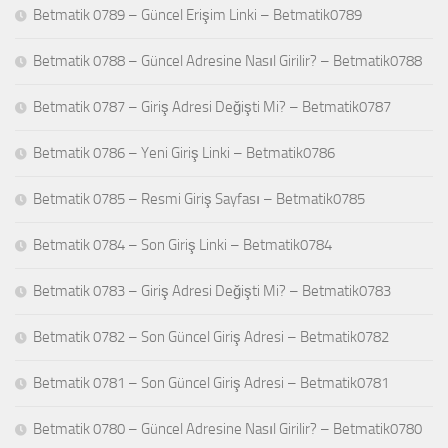
Betmatik 0789 – Güncel Erişim Linki – Betmatik0789
Betmatik 0788 – Güncel Adresine Nasıl Girilir? – Betmatik0788
Betmatik 0787 – Giriş Adresi Değişti Mi? – Betmatik0787
Betmatik 0786 – Yeni Giriş Linki – Betmatik0786
Betmatik 0785 – Resmi Giriş Sayfası – Betmatik0785
Betmatik 0784 – Son Giriş Linki – Betmatik0784
Betmatik 0783 – Giriş Adresi Değişti Mi? – Betmatik0783
Betmatik 0782 – Son Güncel Giriş Adresi – Betmatik0782
Betmatik 0781 – Son Güncel Giriş Adresi – Betmatik0781
Betmatik 0780 – Güncel Adresine Nasıl Girilir? – Betmatik0780