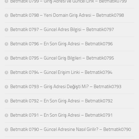
Betmatik 0799 – Giriş Adresi ve Güncel Link – Betmatik0799
Betmatik 0798 – Yeni Domain Giriş Adresi – Betmatik0798
Betmatik 0797 – Güncel Adres Bilgisi – Betmatik0797
Betmatik 0796 – En Son Giriş Adresi – Betmatik0796
Betmatik 0795 – Güncel Giriş Bilgileri – Betmatik0795
Betmatik 0794 – Güncel Erişim Linki – Betmatik0794
Betmatik 0793 – Giriş Adresi Değişti Mi? – Betmatik0793
Betmatik 0792 – En Son Giriş Adresi – Betmatik0792
Betmatik 0791 – En Son Giriş Adresi – Betmatik0791
Betmatik 0790 – Güncel Adresine Nasıl Girilir? – Betmatik0790