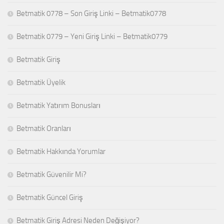
Betmatik 0778 – Son Giriş Linki – Betmatik0778
Betmatik 0779 – Yeni Giriş Linki – Betmatik0779
Betmatik Giriş
Betmatik Üyelik
Betmatik Yatırım Bonusları
Betmatik Oranları
Betmatik Hakkında Yorumlar
Betmatik Güvenilir Mi?
Betmatik Güncel Giriş
Betmatik Giriş Adresi Neden Değişiyor?