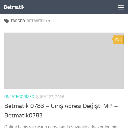
Betmatik
Skip to content
TAGGED:
BETMATIK0783
0
UNCATEGORIZED
ŞUBAT 27, 2026
Betmatik 0783 – Giriş Adresi Değişti Mi? –
Betmatik0783
Online bahis ve casino dünyasında güvenilir adreslerden biri