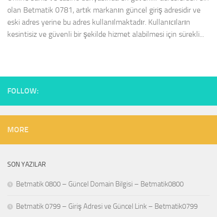
olan Betmatik 0781, artık markanın güncel giriş adresidir ve
eski adres yerine bu adres kullanılmaktadır. Kullanıcıların
kesintisiz ve güvenli bir şekilde hizmet alabilmesi için sürekli...
FOLLOW:
MORE
SON YAZILAR
Betmatik 0800 – Güncel Domain Bilgisi – Betmatik0800
Betmatik 0799 – Giriş Adresi ve Güncel Link – Betmatik0799