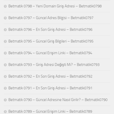
Betmatik 0798 – Yeni Domain Giriş Adresi – Betmatik0798
Betmatik 0797 – Güncel Adres Bilgisi – Betmatik0797
Betmatik 0796 – En Son Giriş Adresi – Betmatik0796
Betmatik 0795 – Güncel Giriş Bilgileri – Betmatik0795
Betmatik 0794 – Güncel Erişim Linki – Betmatik0794
Betmatik 0793 – Giriş Adresi Değişti Mi? – Betmatik0793
Betmatik 0792 – En Son Giriş Adresi – Betmatik0792
Betmatik 0791 – En Son Giriş Adresi – Betmatik0791
Betmatik 0790 – Güncel Adresine Nasıl Girilir? – Betmatik0790
Betmatik 0789 – Güncel Erişim Linki – Betmatik0789